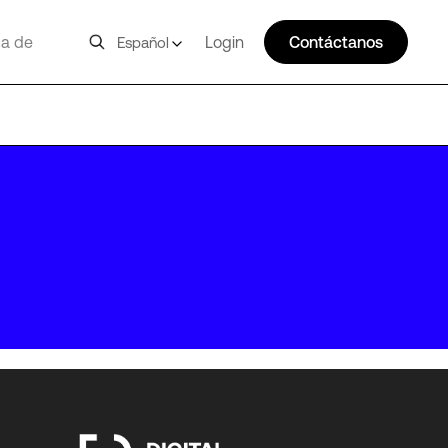
a de
Login
Contáctanos
Español