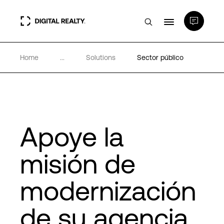
Home
...
Solutions
Sector público
Centros de Datos
PlatformDIGITAL®
Partners
Apoye la
misión de
Experiencia y recursos
modernización
Acerca de
de su agencia.
Language