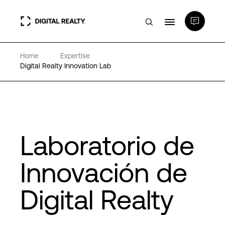
Home
Expertise
Centros de Datos
Digital Realty Innovation Lab
PlatformDIGITAL®
Partners
Laboratorio de
Experiencia y recursos
Innovación de
Digital Realty
Acerca de
Language