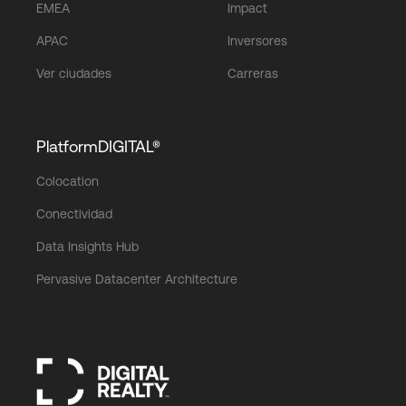
EMEA
Impact
APAC
Inversores
Ver ciudades
Carreras
PlatformDIGITAL®
Colocation
Conectividad
Data Insights Hub
Pervasive Datacenter Architecture