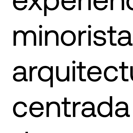
minorist
arquitect
centrada