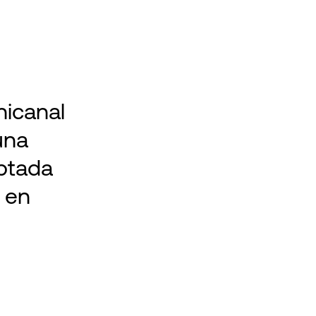
nicanal
una
aptada
 en