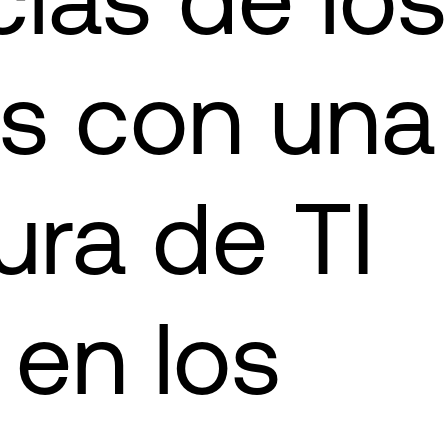
as con una
ura de TI
 en los