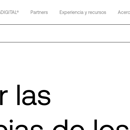
mDIGITAL®
Partners
Experiencia y recursos
Acerc
 las
ias de los