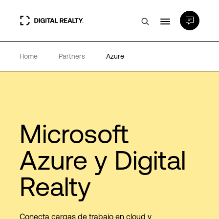
Home
Partners
Azure
Centros de Datos
PlatformDIGITAL®
Partners
Microsoft
Azure y Digital
Experiencia y recursos
Realty
Acerca de
Conecta cargas de trabajo en cloud y
Language