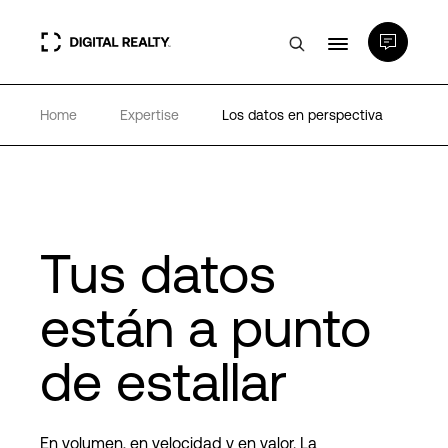
Home
Expertise
Los datos en perspectiva
Centros de Datos
PlatformDIGITAL®
Partners
Tus datos
están a punto
Experiencia y recursos
de estallar
Acerca de
En volumen, en velocidad y en valor. La
Language