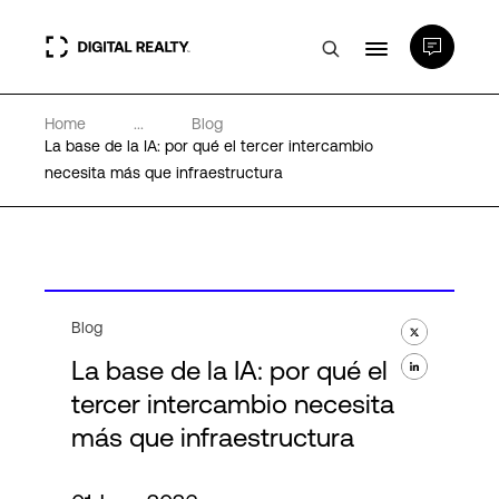
Home
...
Blog
Centros de Datos
La base de la IA: por qué el tercer intercambio
necesita más que infraestructura
PlatformDIGITAL®
Partners
Blog
Experiencia y recursos
La base de la IA: por qué el
tercer intercambio necesita
Acerca de
más que infraestructura
Language