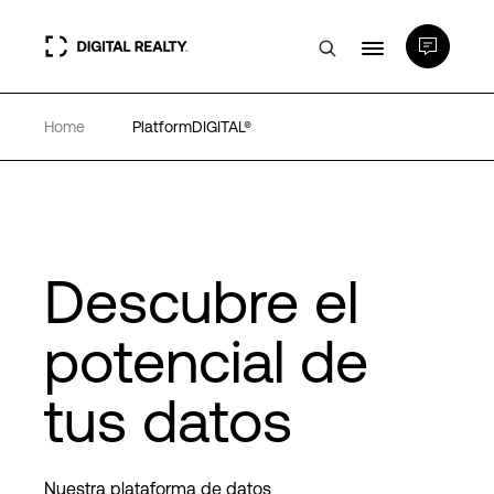
Home
PlatformDIGITAL®
Centros de Datos
PlatformDIGITAL®
Partners
Descubre el
potencial de
Experiencia y recursos
tus datos
Acerca de
Nuestra plataforma de datos
Language