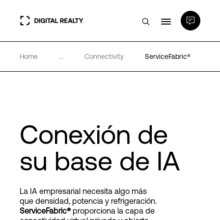
Home
...
Connectivity
ServiceFabric®
Centros de Datos
PlatformDIGITAL®
Partners
Conexión de
su base de IA
Experiencia y recursos
Acerca de
La IA empresarial necesita algo más
que densidad, potencia y refrigeración.
ServiceFabric®
proporciona la capa de
Language