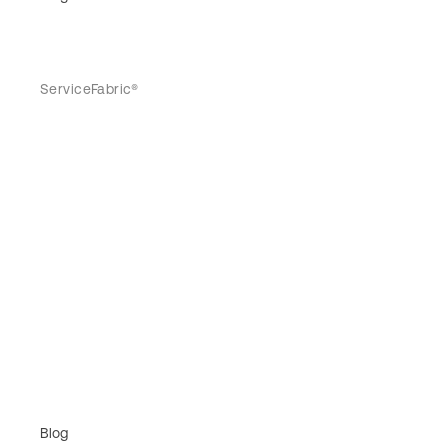
ServiceFabric®
Blog