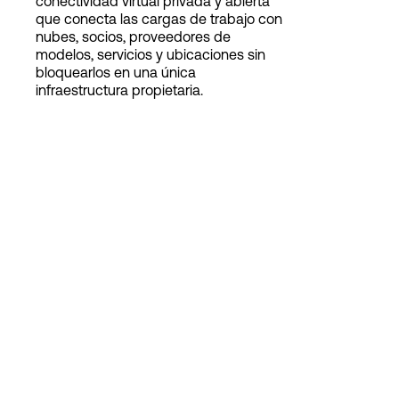
conectividad virtual privada y abierta
que conecta las cargas de trabajo con
nubes, socios, proveedores de
modelos, servicios y ubicaciones sin
Login
bloquearlos en una única
infraestructura propietaria.