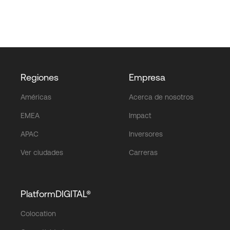
Regiones
Empresa
Américas
Acerca de nosotros
EMEA
Impact
APAC
Inversores
Ver ciudades
Carreras
PlatformDIGITAL®
Colocation