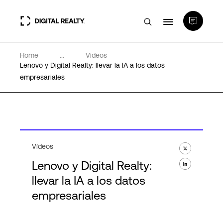
Home
...
Videos
Centros de Datos
Lenovo y Digital Realty: llevar la IA a los datos
empresariales
PlatformDIGITAL®
Partners
Vídeos
Experiencia y recursos
Lenovo y Digital Realty:
llevar la IA a los datos
Acerca de
empresariales
Language