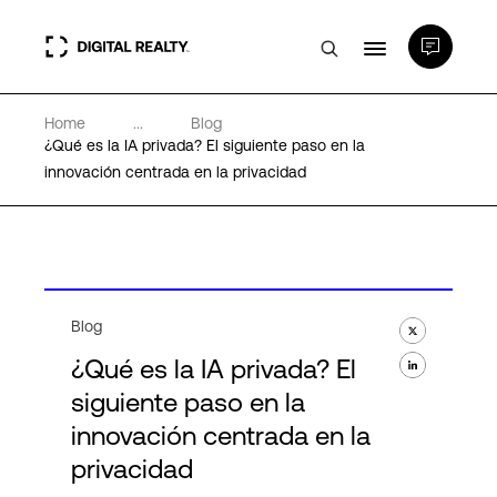
Home
...
Blog
Centros de Datos
¿Qué es la IA privada? El siguiente paso en la
innovación centrada en la privacidad
PlatformDIGITAL®
Partners
Blog
Experiencia y recursos
¿Qué es la IA privada? El
siguiente paso en la
Acerca de
innovación centrada en la
privacidad
Language