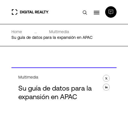
Home
...
Multimedia
Centros de Datos
Su guía de datos para la expansión en APAC
PlatformDIGITAL®
Partners
Multimedia
Su guía de datos para la
Experiencia y recursos
expansión en APAC
Acerca de
Language