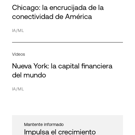
Transportes
Directorio
Chicago: la encrucijada de la
América
HPE Discover
Computación de alto rendimiento
Red
conectividad de América
APAC
MPL
Nube híbrida
Proveedores de servicios
IA/ML
EMEA
IT híbrido
Interconexión
Vídeos
Infraestructura IT
Nueva York: la capital financiera
Red
Cancelar
Aplicar filtro
del mundo
PDx
IA/ML
Cloud privada
Nube pública
Seguridad
Mantente informado
Impulsa el crecimiento