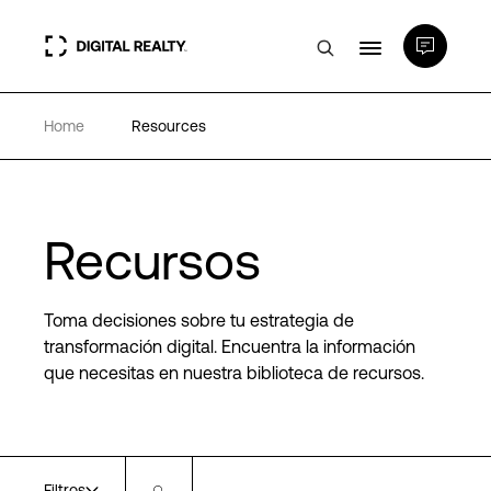
Home
Resources
Centros de Datos
PlatformDIGITAL®
Recursos
Partners
Toma decisiones sobre tu estrategia de
Experiencia y recursos
transformación digital. Encuentra la información
que necesitas en nuestra biblioteca de recursos.
Acerca de
Language
Filtros