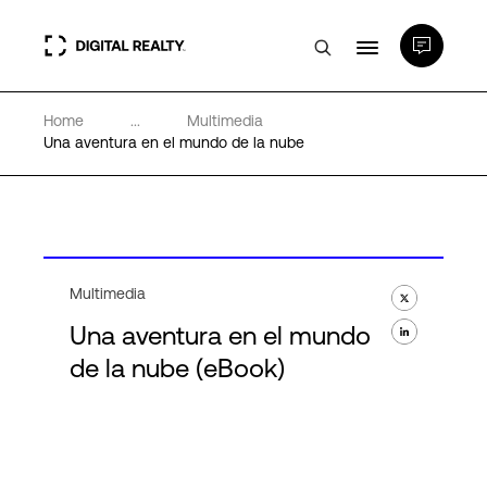
Home
...
Multimedia
Centros de Datos
Una aventura en el mundo de la nube
PlatformDIGITAL®
Partners
Multimedia
Una aventura en el mundo
Experiencia y recursos
de la nube (eBook)
Acerca de
Language