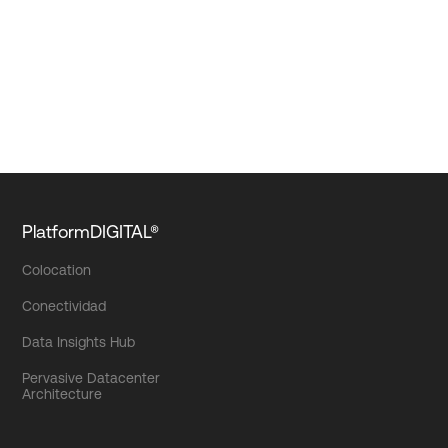
PlatformDIGITAL®
Colocation
Conectividad
Data Insights Hub
Pervasive Datacenter
Architecture