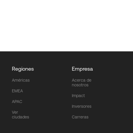
Regiones
Empresa
Américas
Acerca de
nosotros
EMEA
Impact
APAC
Inversores
Ver
ciudades
Carreras