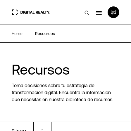
Home
Resources
Centros de Datos
PlatformDIGITAL®
Recursos
Partners
Toma decisiones sobre tu estrategia de
Experiencia y recursos
transformación digital. Encuentra la información
que necesitas en nuestra biblioteca de recursos.
Acerca de
Language
Filtros