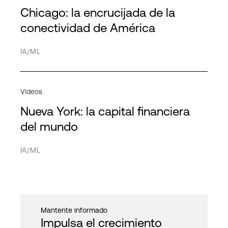
Transportes
Directorio
Chicago: la encrucijada de la
América
HPE Discover
Computación de alto rendimiento
Red
conectividad de América
APAC
MPL
Nube híbrida
Proveedores de servicios
IA/ML
EMEA
IT híbrido
Interconexión
Vídeos
Infraestructura IT
Nueva York: la capital financiera
Red
Cancelar
Aplicar filtro
del mundo
PDx
IA/ML
Cloud privada
Nube pública
Seguridad
Mantente informado
Impulsa el crecimiento