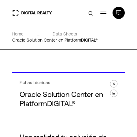
Home
...
Data Sheets
Centros de Datos
Oracle Solution Center en PlatformDIGITAL®
PlatformDIGITAL®
Partners
Fichas técnicas
Oracle Solution Center en
Experiencia y recursos
PlatformDIGITAL®
Acerca de
Language