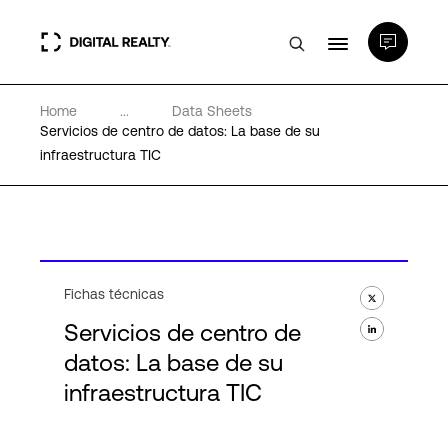
Home
...
Data Sheets
Centros de Datos
Servicios de centro de datos: La base de su
infraestructura TIC
PlatformDIGITAL®
Partners
Fichas técnicas
Experiencia y recursos
Servicios de centro de
datos: La base de su
Acerca de
infraestructura TIC
Language