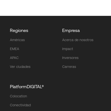
Regiones
Empresa
Américas
Acerca de nosotros
EMEA
Impact
APAC
Inversores
Ver ciudades
Carreras
PlatformDIGITAL®
Colocation
Conectividad