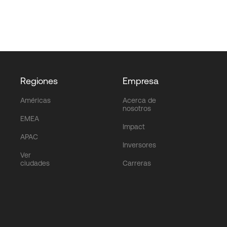
Regiones
Empresa
Américas
Acerca de
nosotros
EMEA
Impact
APAC
Inversores
Ver
ciudades
Carreras