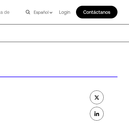
a de
Login
Contáctanos
Español