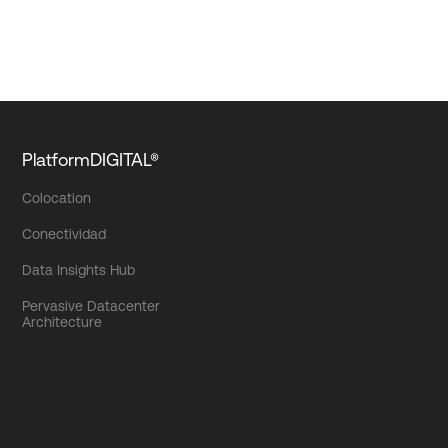
PlatformDIGITAL®
Colocation
Conectividad
Data Insights Hub
Pervasive Datacenter
Architecture