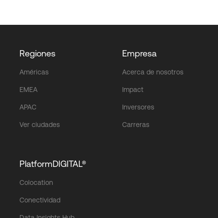
Regiones
Empresa
Américas
Acerca de nosotros
EMEA
Impact
APAC
Inversores
Ver ciudades
Carreras
PlatformDIGITAL®
Colocation
Conectividad
Data Insights Hub