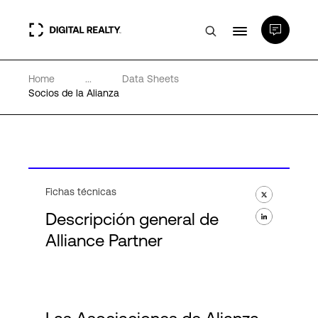
Home
...
Data Sheets
Centros de Datos
Socios de la Alianza
PlatformDIGITAL®
Partners
Fichas técnicas
Descripción general de
Experiencia y recursos
Alliance Partner
Acerca de
Language