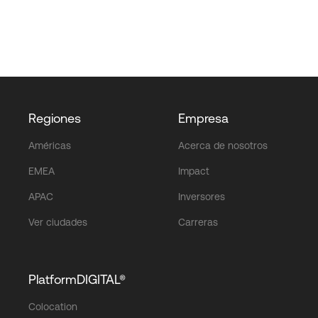
Regiones
Empresa
Américas
Acerca de nosotros
EMEA
Impact
APAC
Inversores
Ver ciudades
Carreras
PlatformDIGITAL®
Colocation