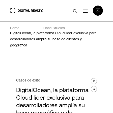
Home
...
Case Studies
Centros de Datos
DigitalOcean, la plataforma Cloud líder exclusiva para
desarrolladores amplía su base de clientes y
geográfica
PlatformDIGITAL®
Partners
Experiencia y recursos
Casos de éxito
DigitalOcean, la plataforma
Acerca de
Cloud líder exclusiva para
desarrolladores amplía su
base geográfica y de
Language