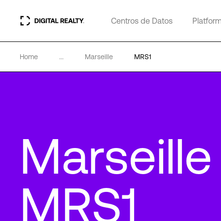
Centros de Datos
Platfor
Home
...
Marseille
MRS1
Marseille
MRS1