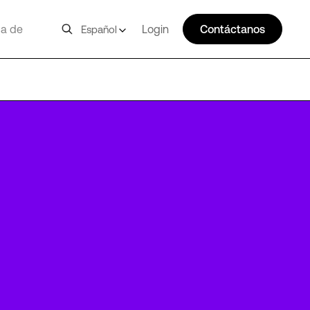
a de
Login
Contáctanos
Español
MRS1