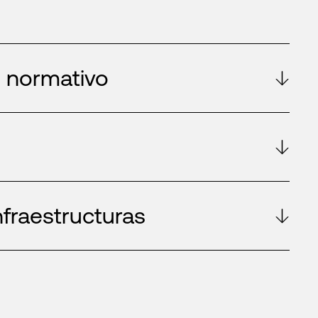
 normativo
d
nfraestructuras