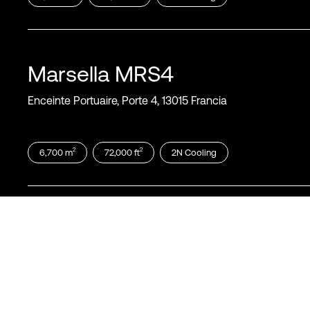
Marsella
MRS4
Enceinte Portuaire, Porte 4, 13015 Francia
2
2
6,700
m
72,000
ft
2N
Cooling
Marsella
MRS5
Enceinte Portuaire, Porte 4, 13015 Francia
2
2
4,400
m
47,000
ft
N+1
Cooling