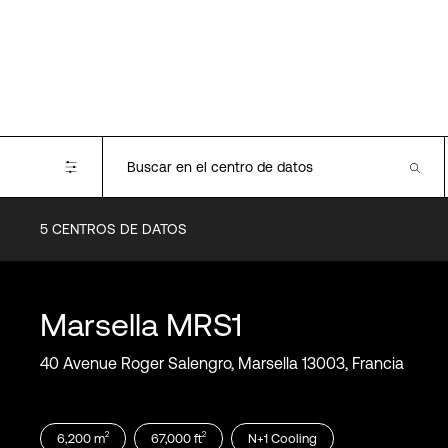
5
CENTROS DE DATOS
Certifications
SOC2
PCI-DSS
Marsella
MRS1
ISO 14001
ISO 27001
40 Avenue Roger Salengro, Marsella 13003, Francia
ISO 22301
ISO 45001
ISO 50001
HDS
2
2
6,200
m
67,000
ft
N+1
Cooling