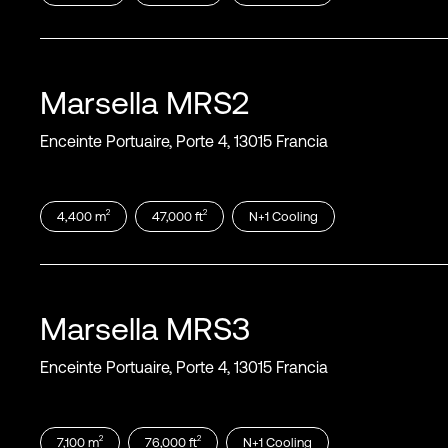
Marsella
MRS2
Enceinte Portuaire, Porte 4, 13015 Francia
2
2
4,400
m
47,000
ft
N+1
Cooling
Marsella
MRS3
Enceinte Portuaire, Porte 4, 13015 Francia
2
2
7,100
m
76,000
ft
N+1
Cooling