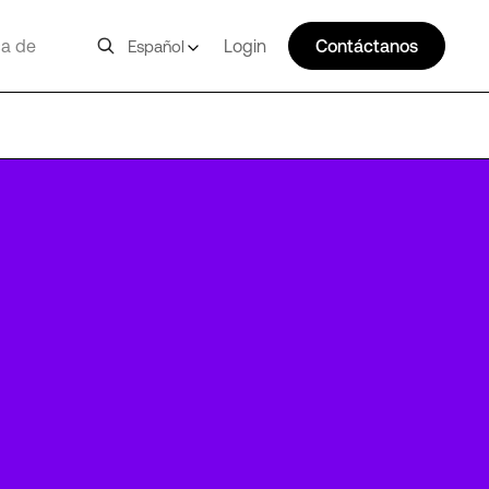
a de
Login
Contáctanos
Español