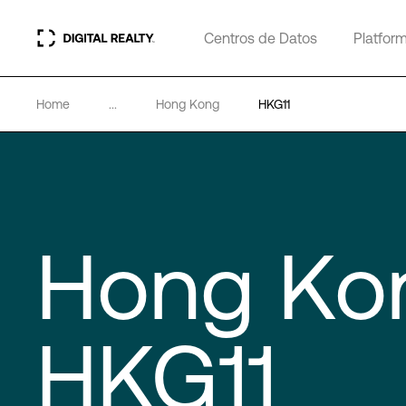
Centros de Datos
Platfor
Home
...
Hong Kong
HKG11
Hong Ko
HKG11