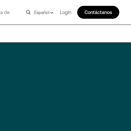
a de
Login
Contáctanos
Español
HKG11