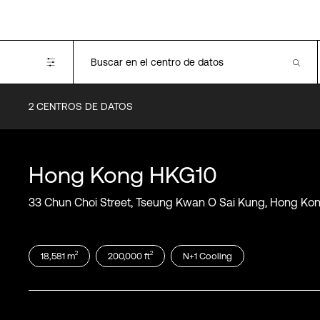
2
CENTROS DE DATOS
Certifications
SOC1
SOC2
Hong Kong
HKG10
SOC3
PCI-DSS
33 Chun Choi Street, Tseung Kwan O Sai Kung, Hong Ko
ISO 9001
ISO 14001
ISO 27001
2
2
18,581
m
200,000
ft
N+1
Cooling