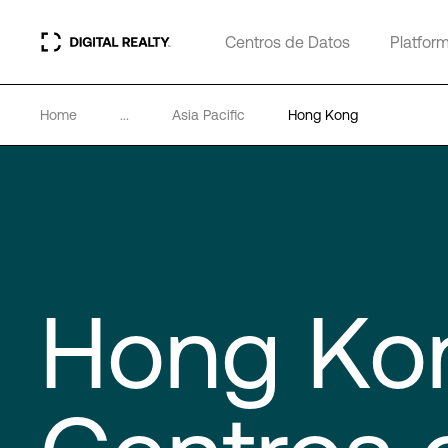
Centros de Datos
Platfor
Home
...
Asia Pacific
Hong Kong
Hong Ko