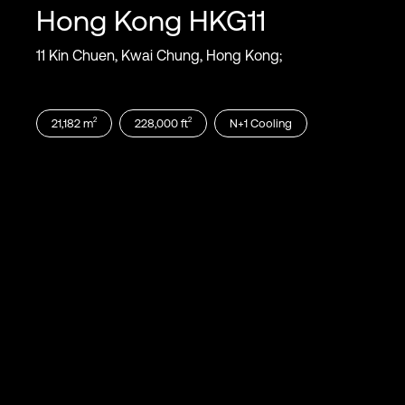
Hong Kong
HKG11
11 Kin Chuen, Kwai Chung, Hong Kong;
2
2
21,182
m
228,000
ft
N+1
Cooling