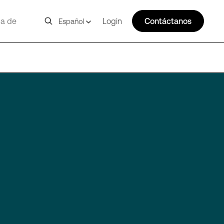
a de
Login
Contáctanos
Español