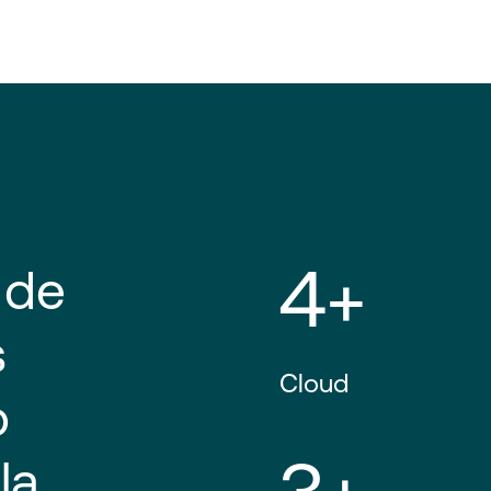
4+
 de
s
Cloud
o
la