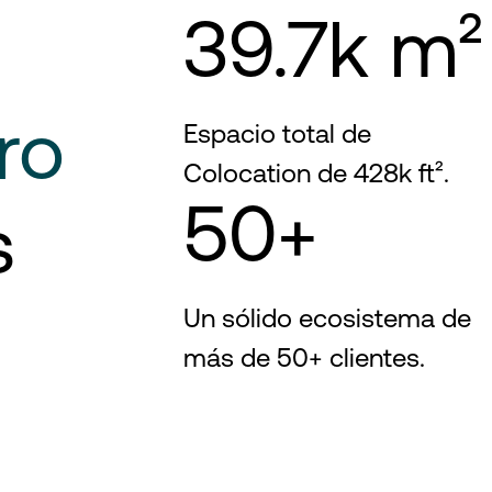
39.7k m²
ro
Espacio total de
Colocation de 428k ft².
50+
s
Un sólido ecosistema de
más de 50+ clientes.