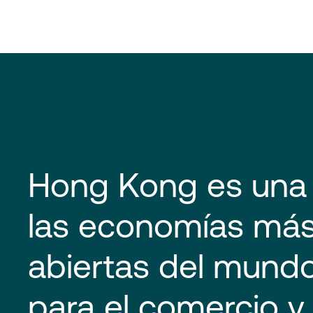
Hong Kong es una
las economías má
abiertas del mund
para el comercio y 