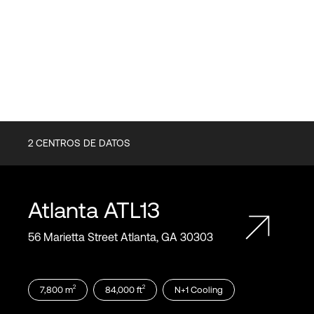
2
CENTROS DE DATOS
Atlanta
ATL13
56 Marietta Street Atlanta, GA 30303
2
2
7,800
m
84,000
ft
N+1
Cooling