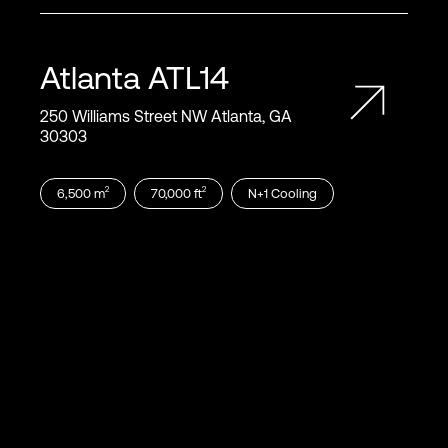
Atlanta
ATL14
250 Williams Street NW Atlanta, GA
30303
2
2
6,500
m
70,000
ft
N+1
Cooling