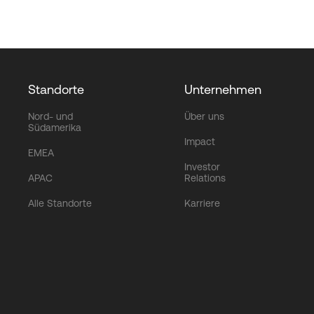
Standorte
Unternehmen
Nord- und
Über uns
Südamerika
Impact
EMEA
Investor
APAC
Relations
Alle Standorte
Karriere