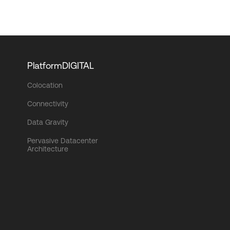
PlatformDIGITAL
Colocation
Connectivity
Data Gravity
Pervasive Datacenter
Architecture