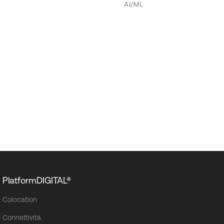
AI/ML
PlatformDIGITAL®
Colocation
Connettività