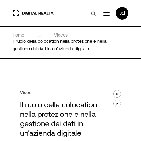
Home
...
Videos
Data center
Il ruolo della colocation nella protezione e nella
gestione dei dati in un'azienda digitale
PlatformDIGITAL®
Partner
Video
Competenze e Risorse
Il ruolo della colocation
nella protezione e nella
Chi Siamo
gestione dei dati in
un'azienda digitale
Language