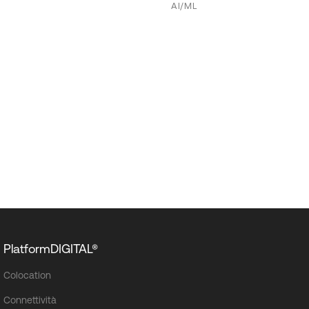
AI/ML
PlatformDIGITAL®
Colocation
Connettività