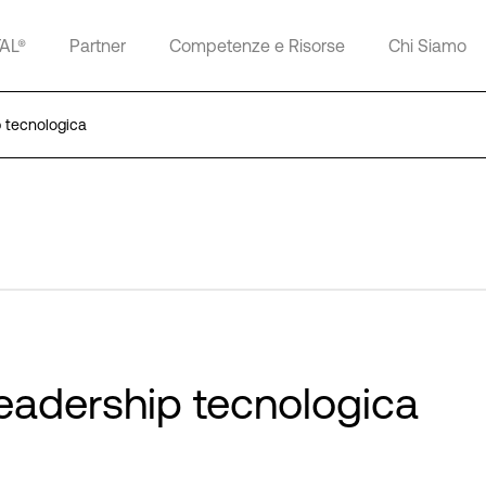
TAL®
Partner
Competenze e Risorse
Chi Siamo
p tecnologica
 leadership tecnologica