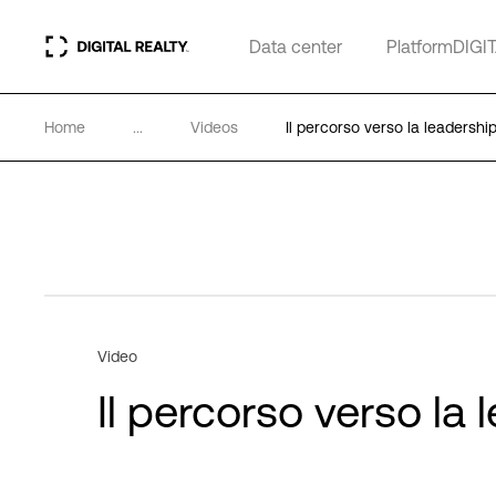
Data center
PlatformDIGI
Home
...
Videos
Il percorso verso la leadershi
Video
Il percorso verso la