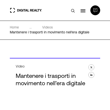
Home
...
Videos
Data center
Mantenere i trasporti in movimento nell'era digitale
PlatformDIGITAL®
Partner
Video
Mantenere i trasporti in
Competenze e Risorse
movimento nell'era digitale
Chi Siamo
Language