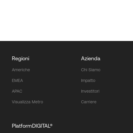
Regioni
Azienda
Americhe
Chi Siamo
EMEA
Impatto
APAC
Investitori
Visualizza Metro
Carriere
PlatformDIGITAL®