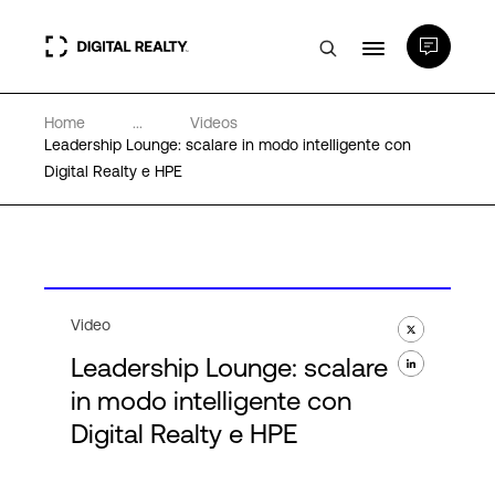
Home
...
Videos
Data center
Leadership Lounge: scalare in modo intelligente con
Digital Realty e HPE
PlatformDIGITAL®
Partner
Video
Competenze e Risorse
Leadership Lounge: scalare
in modo intelligente con
Chi Siamo
Digital Realty e HPE
Language