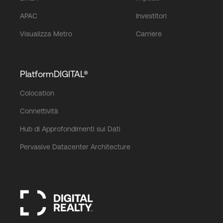
APAC
Investitori
Visualizza Metro
Carriere
PlatformDIGITAL®
Colocation
Connettività
Hub di Approfondimenti sui Dati
Pervasive Datacenter Architecture