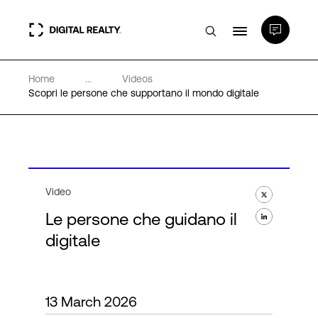
Home
...
Videos
Data center
Scopri le persone che supportano il mondo digitale
PlatformDIGITAL®
Partner
Video
Le persone che guidano il
Competenze e Risorse
digitale
Chi Siamo
13 March 2026
Language