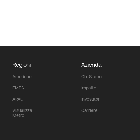
Regioni
Azienda
Americhe
Chi Siamo
EMEA
Impatto
APAC
Investitori
Visualizza
Carriere
Metro