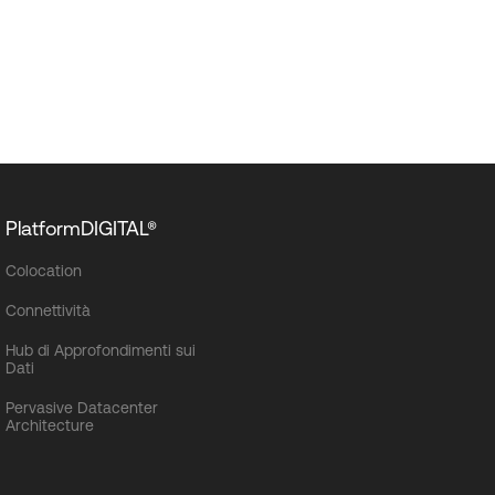
PlatformDIGITAL®
Colocation
Connettività
Hub di Approfondimenti sui
Dati
Pervasive Datacenter
Architecture