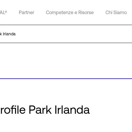
TAL®
Partner
Competenze e Risorse
Chi Siamo
k Irlanda
rofile Park Irlanda