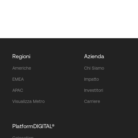
Regioni
Azienda
Americhe
Chi Siamo
EMEA
Impatto
APAC
Investitori
Visualizza Metro
Carriere
PlatformDIGITAL®
Colocation