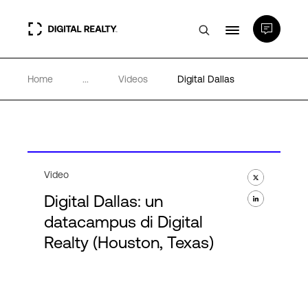
Home
...
Videos
Digital Dallas
Data center
PlatformDIGITAL®
Partner
Video
Digital Dallas: un
Competenze e Risorse
datacampus di Digital
Realty (Houston, Texas)
Chi Siamo
Language