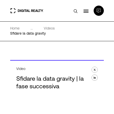
Home
...
Videos
Data center
Sfidare la data gravity
PlatformDIGITAL®
Partner
Video
Sfidare la data gravity | la
Competenze e Risorse
fase successiva
Chi Siamo
Language