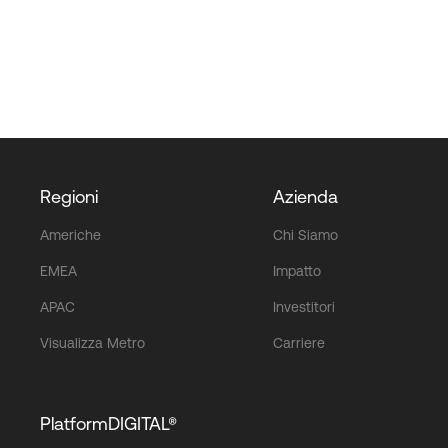
Regioni
Azienda
Americhe
Chi Siamo
EMEA
Impatto
APAC
Investitori
Visualizza Metro
Carriere
PlatformDIGITAL®