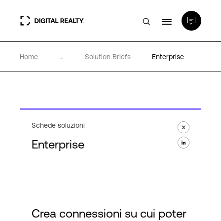
Home
...
Solution Briefs
Enterprise
Data center
PlatformDIGITAL®
Partner
Schede soluzioni
Enterprise
Competenze e Risorse
Chi Siamo
Crea connessioni su cui poter
Language