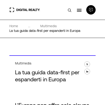
Home
...
Multimedia
Data center
La tua guida data-first per espanderti in Europa
PlatformDIGITAL®
Partner
Multimedia
La tua guida data-first per
Competenze e Risorse
espanderti in Europa
Chi Siamo
Language