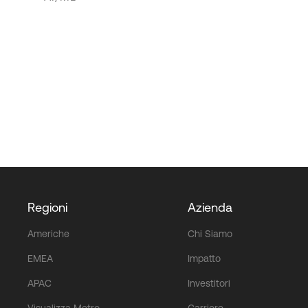
Regioni
Azienda
Americhe
Chi Siamo
EMEA
Impatto
APAC
Investitori
Visualizza Metro
Carriere