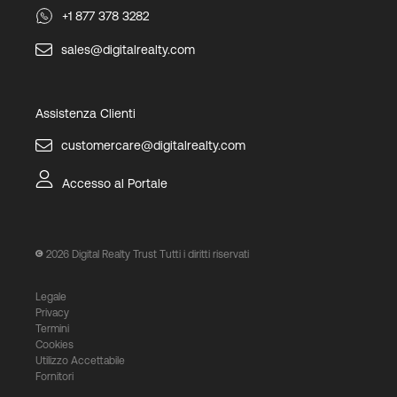
+1 877 378 3282
sales@digitalrealty.com
Assistenza Clienti
customercare@digitalrealty.com
Accesso al Portale
2026
Digital Realty Trust Tutti i diritti riservati
Legale
Privacy
Termini
Cookies
Utilizzo Accettabile
Fornitori