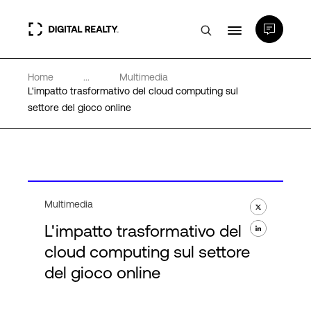
Home
...
Multimedia
Data center
L'impatto trasformativo del cloud computing sul
settore del gioco online
PlatformDIGITAL®
Partner
Multimedia
Competenze e Risorse
L'impatto trasformativo del
cloud computing sul settore
Chi Siamo
del gioco online
Language