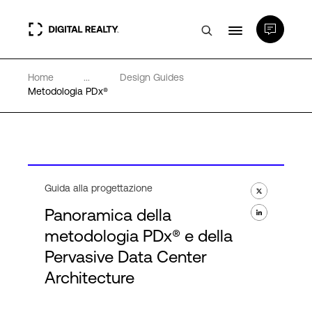
Home
...
Design Guides
Data center
Metodologia PDx®
PlatformDIGITAL®
Partner
Guida alla progettazione
Panoramica della
Competenze e Risorse
metodologia PDx® e della
Pervasive Data Center
Chi Siamo
Architecture
Language