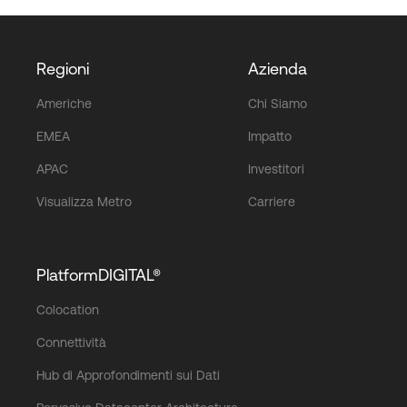
Regioni
Azienda
Americhe
Chi Siamo
EMEA
Impatto
APAC
Investitori
Visualizza Metro
Carriere
PlatformDIGITAL®
Colocation
Connettività
Hub di Approfondimenti sui Dati