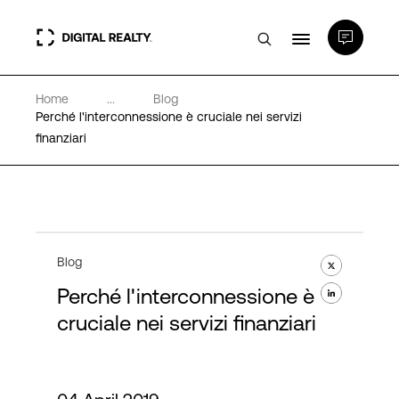
Home
...
Blog
Data center
Perché l'interconnessione è cruciale nei servizi
finanziari
PlatformDIGITAL®
Partner
Blog
Competenze e Risorse
Perché l'interconnessione è
cruciale nei servizi finanziari
Chi Siamo
Language