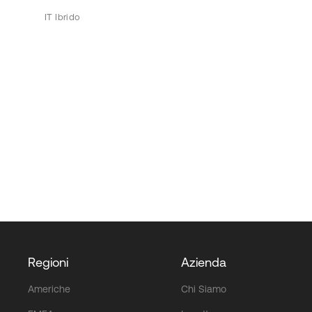
IT Ibrido
Regioni
Azienda
Americhe
Chi Siamo