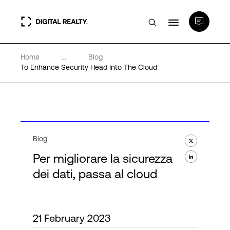
Home
...
Blog
Data center
To Enhance Security Head Into The Cloud
PlatformDIGITAL®
Partner
Blog
Per migliorare la sicurezza
Competenze e Risorse
dei dati, passa al cloud
Chi Siamo
21 February 2023
Language