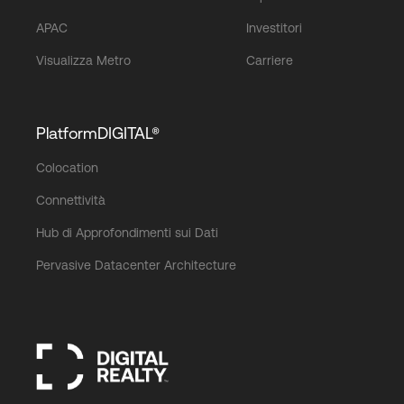
APAC
Investitori
Visualizza Metro
Carriere
PlatformDIGITAL®
Colocation
Connettività
Hub di Approfondimenti sui Dati
Pervasive Datacenter Architecture