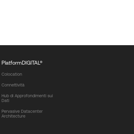
PlatformDIGITAL®
Colocation
Connettività
Hub di Approfondimenti sui
Dati
Pervasive Datacenter
Architecture