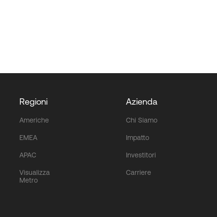
Regioni
Azienda
Americhe
Chi Siamo
EMEA
Impatto
APAC
Investitori
Visualizza
Carriere
Metro