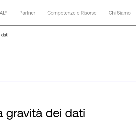
TAL®
Partner
Competenze e Risorse
Chi Siamo
 dati
 gravità dei dati