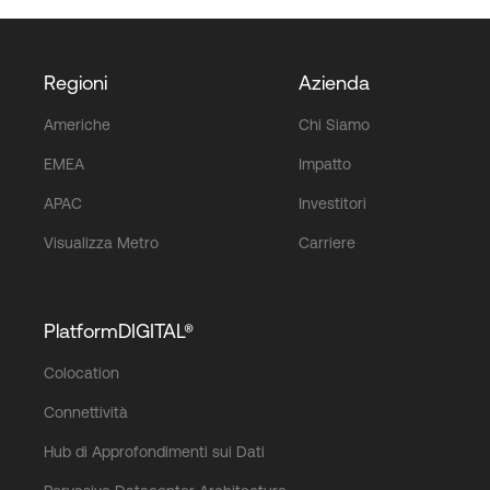
Regioni
Azienda
Americhe
Chi Siamo
EMEA
Impatto
APAC
Investitori
Visualizza Metro
Carriere
PlatformDIGITAL®
Colocation
Connettività
Hub di Approfondimenti sui Dati