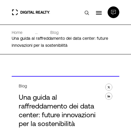
Home
...
Blog
Data center
Una guida al raffreddamento dei data center: future
innovazioni per la sostenibilità
PlatformDIGITAL®
Partner
Blog
Competenze e Risorse
Una guida al
raffreddamento dei data
Chi Siamo
center: future innovazioni
per la sostenibilità
Language