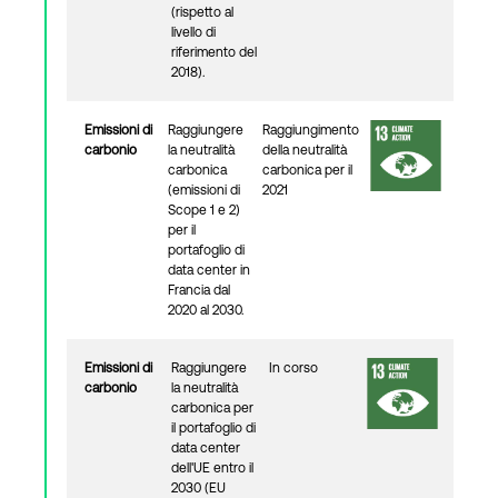
(rispetto al
livello di
riferimento del
2018).
Emissioni di
Raggiungere
Raggiungimento
carbonio
la neutralità
della neutralità
carbonica
carbonica per il
(emissioni di
2021
Scope 1 e 2)
per il
portafoglio di
data center in
Francia dal
2020 al 2030.
Emissioni di
Raggiungere
In corso
carbonio
la neutralità
carbonica per
il portafoglio di
data center
dell'UE entro il
2030 (EU