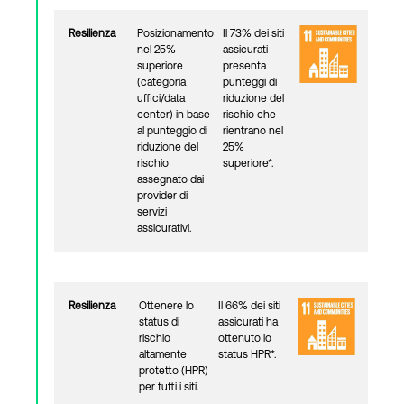
Resilienza
Posizionamento
Il 73% dei siti
nel 25%
assicurati
superiore
presenta
(categoria
punteggi di
uffici/data
riduzione del
center) in base
rischio che
al punteggio di
rientrano nel
riduzione del
25%
rischio
superiore*.
assegnato dai
provider di
servizi
assicurativi.
Resilienza
Ottenere lo
Il 66% dei siti
status di
assicurati ha
rischio
ottenuto lo
altamente
status HPR*.
protetto (HPR)
per tutti i siti.