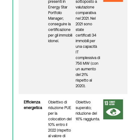
presenti in
sottoposto a
Energy Star
valutazione
Portfolio
comparativa
Manager;
nel 2021. Nel
conseguire la
2021 sono
certificazione
state
per gli immobili
certificati 34
idonei.
immobili per
una capacità
IT
complessiva di
756 MW (con
un aumento
del 21%
rispetto al
2020).
Efficienza
Obiettivo di
Obiettivo
energetica
riduzione PUE
superato;
per la
riduzione del
colocation del
16% raggiunta.
10% entro il
2022 (rispetto
al valore di