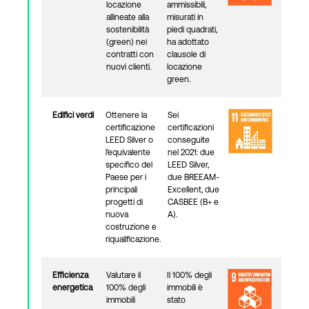
locazione
ammissibili,
allineate alla
misurati in
sostenibilità
piedi quadrati,
(green) nei
ha adottato
contratti con
clausole di
nuovi clienti.
locazione
green.
Edifici verdi
Ottenere la
Sei
certificazione
certificazioni
LEED Silver o
conseguite
l'equivalente
nel 2021: due
specifico del
LEED Silver,
Paese per i
due BREEAM-
principali
Excellent, due
progetti di
CASBEE (B+ e
nuova
A).
costruzione e
riqualificazione.
Efficienza
Valutare il
Il 100% degli
energetica
100% degli
immobili è
immobili
stato