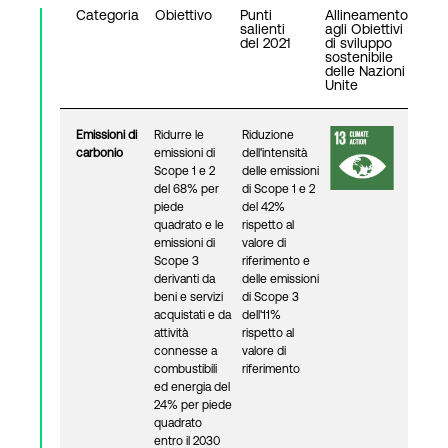
Categoria
Obiettivo
Punti
Allineamento
salienti
agli Obiettivi
del 2021
di sviluppo
sostenibile
Accesso
delle Nazioni
Unite
Emissioni di
Ridurre le
Riduzione
carbonio
emissioni di
dell'intensità
Scope 1 e 2
delle emissioni
del 68% per
di Scope 1 e 2
piede
del 42%
quadrato e le
rispetto al
emissioni di
valore di
Scope 3
riferimento e
derivanti da
delle emissioni
beni e servizi
di Scope 3
acquistati e da
dell'11%
attività
rispetto al
connesse a
valore di
combustibili
riferimento
ed energia del
24% per piede
quadrato
entro il 2030