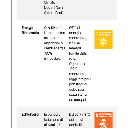
Climate
Neutral Data
Centre Pact).
Energia
Obiettivo a
64% di
Rinnovabile
lungo termine
energia
di rendere
rinnovabile,
disponibile ai
inclusa
clienti energia
l'energia
100%
fornita dalla
rinnovabile.
rete.
Copertura
100%
rinnovabile
raggiunta per i
portafogli di
colocation
statunitensi
ed europei.
Edifici verdi
Espandere
Dal 2017, il 31%
l'adozione di
dei nuovi
clausole di
contratti