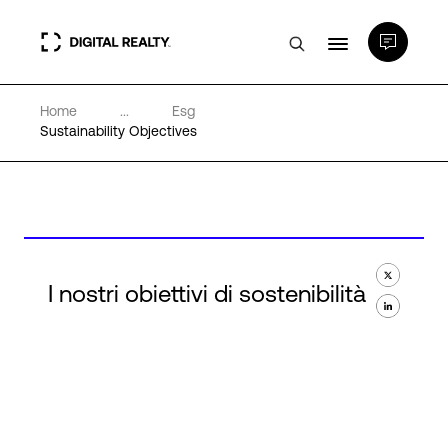
Home
...
Esg
Data center
Sustainability Objectives
PlatformDIGITAL®
Partner
I nostri obiettivi di sostenibilità
Competenze e Risorse
Chi Siamo
Language