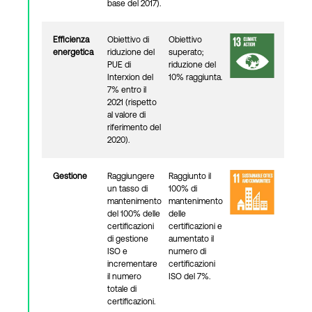
base del 2017).
Efficienza
Obiettivo di
Obiettivo
energetica
riduzione del
superato;
PUE di
riduzione del
Interxion del
10% raggiunta.
7% entro il
2021 (rispetto
al valore di
riferimento del
2020).
Gestione
Raggiungere
Raggiunto il
un tasso di
100% di
mantenimento
mantenimento
del 100% delle
delle
certificazioni
certificazioni e
di gestione
aumentato il
ISO e
numero di
incrementare
certificazioni
il numero
ISO del 7%.
totale di
certificazioni.