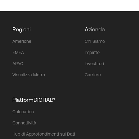
Regioni
Azienda
Americhe
Chi Siamo
EMEA
Impatto
APAC
Investitori
Visualizza Metro
Carriere
PlatformDIGITAL®
Colocation
Connettività
Hub di Approfondimenti sui Dati