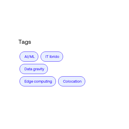
Accesso
Tags
AI/ML
IT Ibrido
Data gravity
Edge computing
Colocation