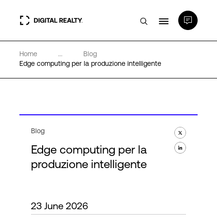
Home
...
Blog
Data center
Edge computing per la produzione intelligente
PlatformDIGITAL®
Partner
Blog
Edge computing per la
Competenze e Risorse
produzione intelligente
Chi Siamo
23 June 2026
Language