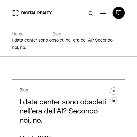
Home
...
Blog
Data center
I data center sono obsoleti nell'era dell'AI? Secondo
noi, no.
PlatformDIGITAL®
Partner
Blog
Competenze e Risorse
I data center sono obsoleti
nell'era dell'AI? Secondo
Chi Siamo
noi, no.
Language