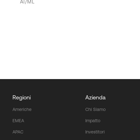
AI/ML
Regioni
Azienda
Americhe
Chi Siamo
EMEA
Impatto
APAC
Investitori