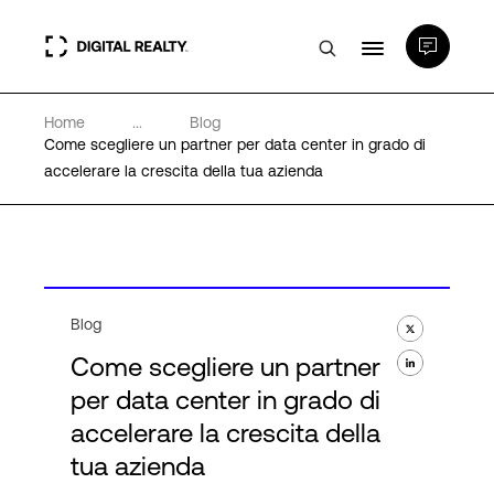
Home
...
Blog
Data center
Come scegliere un partner per data center in grado di
accelerare la crescita della tua azienda
PlatformDIGITAL®
Partner
Blog
Competenze e Risorse
Come scegliere un partner
per data center in grado di
Chi Siamo
accelerare la crescita della
tua azienda
Language