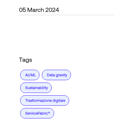
05 March 2024
Accesso
Tags
AI/ML
Data gravity
Sustainability
Trasformazione digitale
ServiceFabric®