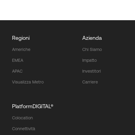
Regioni
Azienda
Americhe
Chi Siamo
EMEA
Impatto
APAC
Investitori
Visualizza Metro
Carriere
PlatformDIGITAL®
Colocation
Connettività